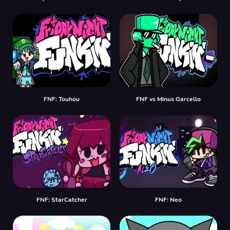
FNF: Touhou
FNF vs Minus Garcello
FNF: StarCatcher
FNF: Neo