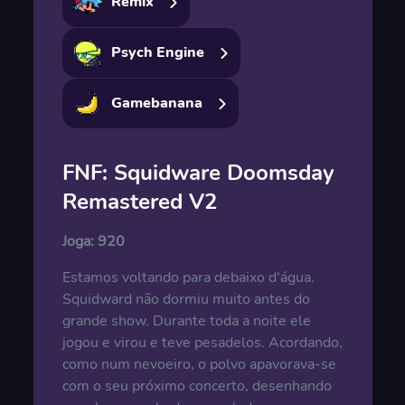
Remix
Psych Engine
Gamebanana
FNF: Squidware Doomsday
Remastered V2
Joga:
920
Estamos voltando para debaixo d'água.
Squidward não dormiu muito antes do
grande show. Durante toda a noite ele
jogou e virou e teve pesadelos. Acordando,
como num nevoeiro, o polvo apavorava-se
com o seu próximo concerto, desenhando