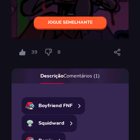
JOGUE SEMELHANTE
39
8
Descrição
Comentários (1)
Boyfriend FNF
Squidward