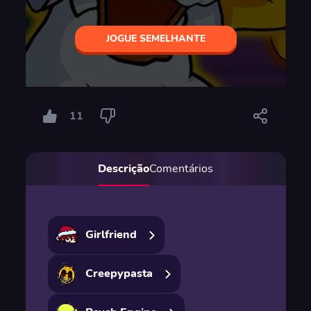
JOGUE SEMELHANTE
11
Descrição
Comentários
Girlfriend
Creepypasta