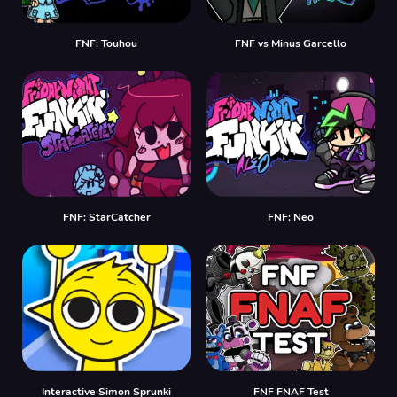
FNF: Touhou
FNF vs Minus Garcello
FNF: StarCatcher
FNF: Neo
Interactive Simon Sprunki
FNF FNAF Test