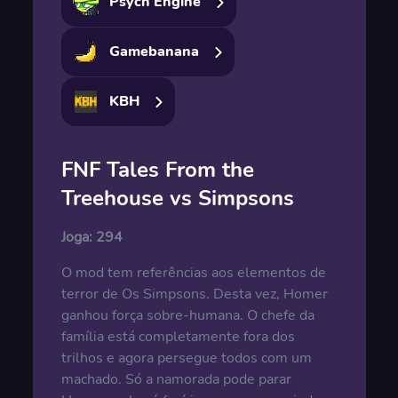
Psych Engine
Gamebanana
KBH
FNF Tales From the
Treehouse vs Simpsons
Joga:
294
O mod tem referências aos elementos de
terror de Os Simpsons. Desta vez, Homer
ganhou força sobre-humana. O chefe da
família está completamente fora dos
trilhos e agora persegue todos com um
machado. Só a namorada pode parar