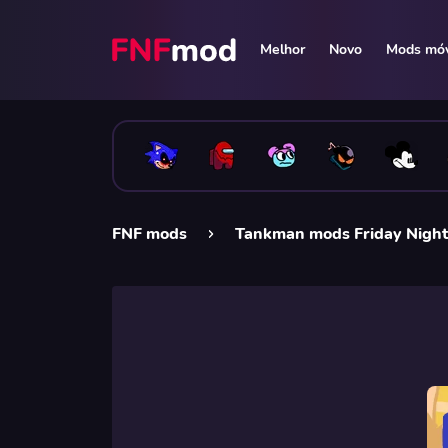
Melhor
Novo
Mods móv
FNF mods
Tankman mods Friday Night