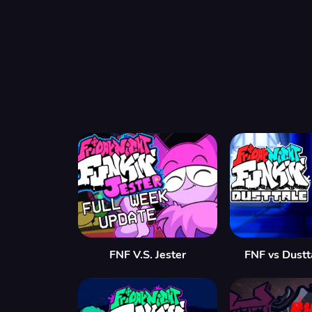
FNF V.S. Jester
FNF vs Dustt