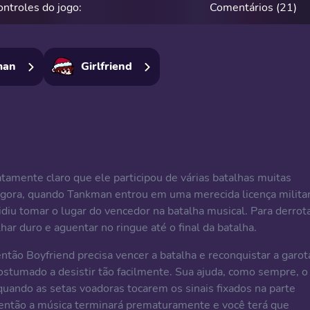
ontroles do jogo:
Comentários (21)
man
Girlfriend
atamente claro que ele participou de várias batalhas muitas
 Agora, quando Tankman entrou em uma merecida licença militar
cidiu tomar o lugar do vencedor na batalha musical. Para derrot
har duro e aguentar no ringue até o final da batalha.
ntão Boyfriend precisa vencer a batalha e reconquistar a garot
ostumado a desistir tão facilmente. Sua ajuda, como sempre, o
s quando as setas voadoras tocarem os sinais fixados na parte
 então a música terminará prematuramente e você terá que