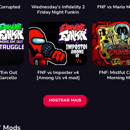
Corrupted
Wednesday’s Infidelity 2
FNF vs Mario 
Friday Night Funkin
'Em Out
FNF vs Imposter v4
FNF: Mistful 
Garcello
[Among Us v4 mod]
Morning 
MOSTRAR MAIS
n' Mods