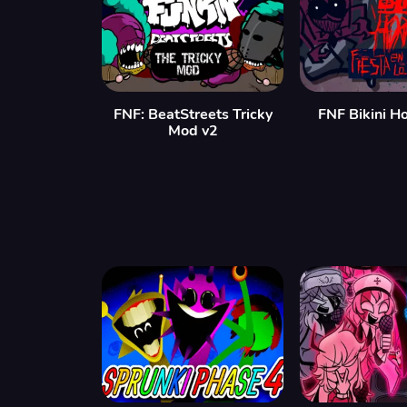
FNF: BeatStreets Tricky
FNF Bikini H
Mod v2