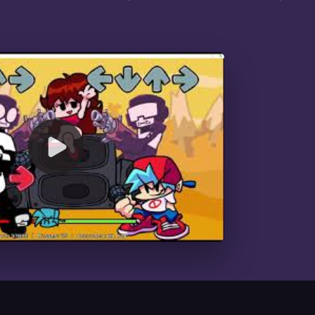
00:00
/
01:28