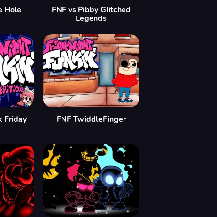
e Hole
FNF vs Pibby Glitched
Legends
 Friday
FNF TwiddleFinger