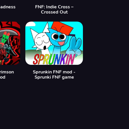
Madness
FNF: Indie Cross –
Crossed Out
Crimson
Sprunkin FNF mod -
Mod
Sprunki FNF game