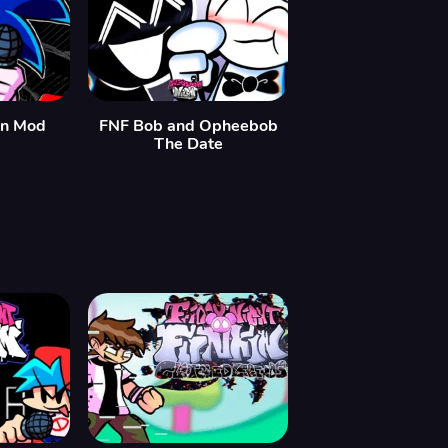
in Mod
FNF Bob and Opheebob
The Date