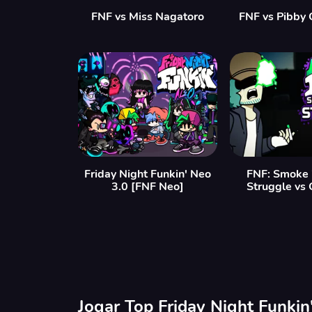
FNF vs Miss Nagatoro
FNF vs Pibby 
Friday Night Funkin' Neo
FNF: Smoke 
3.0 [FNF Neo]
Struggle vs 
Jogar Top Friday Night Funki