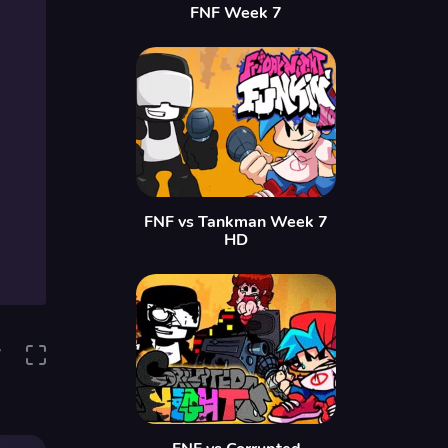
FNF Week 7
FNF vs Tankman Week 7
HD
7