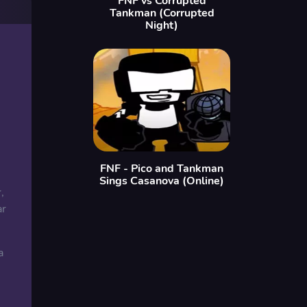
FNF vs Corrupted
Tankman (Corrupted
Night)
FNF - Pico and Tankman
Sings Casanova (Online)
,
ar
a