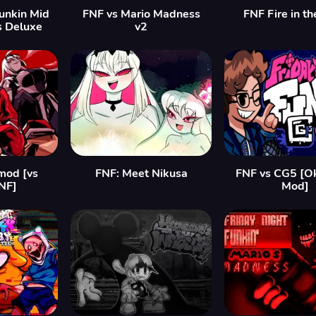
Funkin Mid
FNF vs Mario Madness
FNF Fire in th
s Deluxe
v2
 mod [vs
FNF: Meet Nikusa
FNF vs CG5 [Ok
FNF]
Mod]