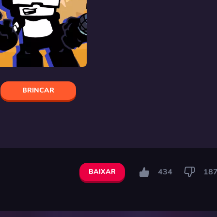
BRINCAR
434
18
BAIXAR