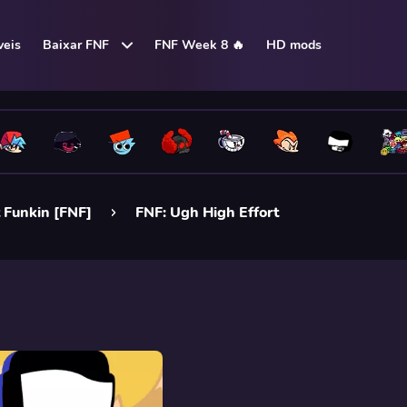
eis
Baixar FNF
FNF Week 8 🔥
HD mods
 Funkin [FNF]
FNF: Ugh High Effort