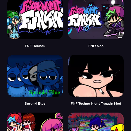
FNF: Touhou
FNF: Neo
Sprunki Blue
FNF Techno Night Trappin Mod