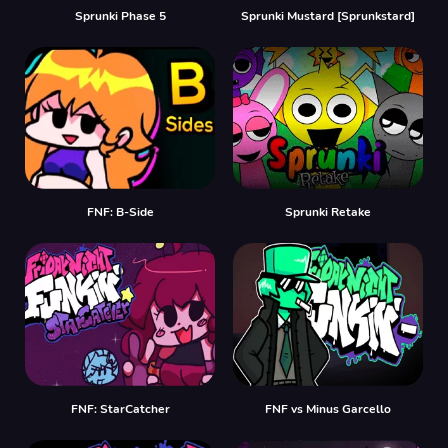
Sprunki Phase 5
Sprunki Mustard [Sprunkstard]
FNF: B-Side
Sprunki Retake
FNF: StarCatcher
FNF vs Minus Garcello