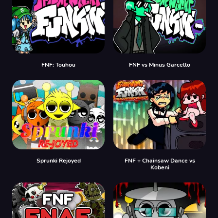
FNF: Touhou
FNF vs Minus Garcello
Sprunki Rejoyed
FNF + Chainsaw Dance vs
Kobeni