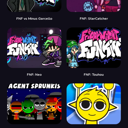
FNF vs Minus Garcello
FNF: StarCatcher
FNF: Neo
FNF: Touhou