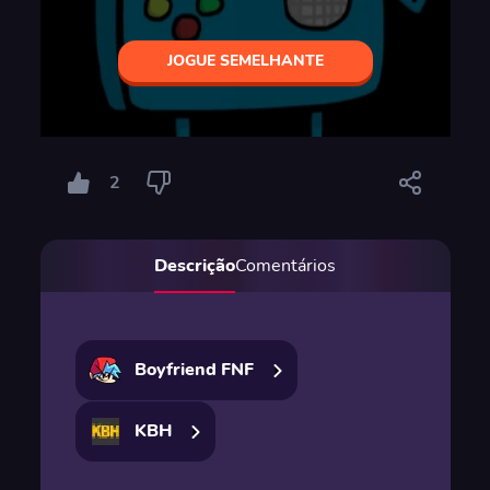
JOGUE SEMELHANTE
2
Descrição
Comentários
Boyfriend FNF
KBH