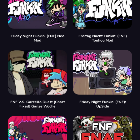
Friday Night Funkin' (FNF) Neo
Freitag Nacht Funkin' (FNF)
Mod
Touhou Mod
FNF V.S. Garcello Duett [Chart
Friday Night Funkin' (FNF):
Fixed] Ganze Woche
UpSide