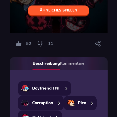
ÄHNLICHES SPIELEN
52
11
Beschreibung
Kommentare
Boyfriend FNF
Corruption
Pico