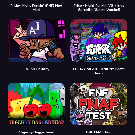
Friday Night Funkin' (FNF) Neo
Friday Night Funkin' VS Minus
Mod
Garcello (Ganze Woche!)
FNF vs DaBaby
FRIDAY NIGHT FUNKIN': Beats
Teets
Abgerny Baggerhead
FNF FNAF Test