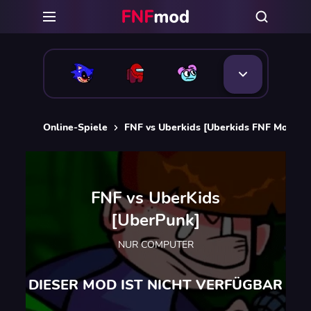
Online-Spiele
FNF vs Uberkids [Uberkids FNF Mods]
FNF vs UberKids
[UberPunk]
NUR COMPUTER
DIESER MOD IST NICHT VERFÜGBAR