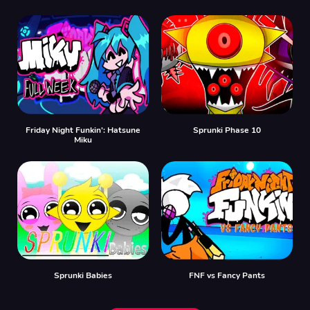
Friday Night Funkin': Hatsune
Sprunki Phase 10
Miku
Sprunki Babies
FNF vs Fancy Pants