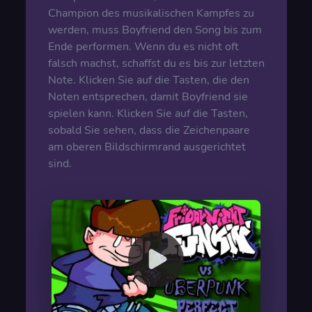
Champion des musikalischen Kampfes zu
werden, muss Boyfriend den Song bis zum
Ende performen. Wenn du es nicht oft
falsch machst, schaffst du es bis zur letzten
Note. Klicken Sie auf die Tasten, die den
Noten entsprechen, damit Boyfriend sie
spielen kann. Klicken Sie auf die Tasten,
sobald Sie sehen, dass die Zeichenpaare
am oberen Bildschirmrand ausgerichtet
sind.