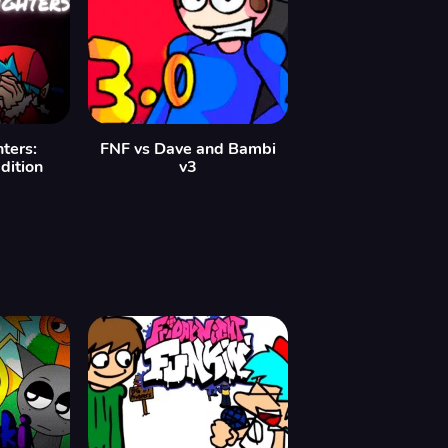
ters:
FNF vs Dave and Bambi
dition
v3