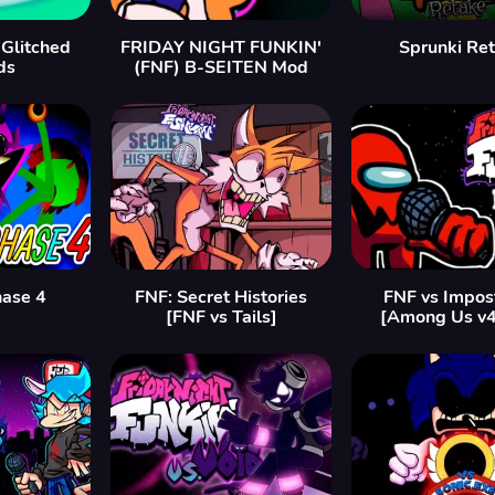
 Glitched
FRIDAY NIGHT FUNKIN'
Sprunki Re
ds
(FNF) B-SEITEN Mod
hase 4
FNF: Secret Histories
FNF vs Impos
[FNF vs Tails]
[Among Us v