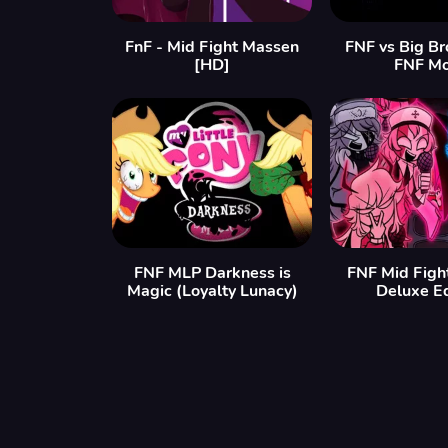
FnF - Mid Fight Massen
FNF vs Big Br
[HD]
FNF M
FNF MLP Darkness is
FNF Mid Figh
Magic (Loyalty Lunacy)
Deluxe Ed