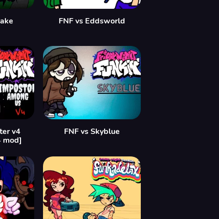
take
FNF vs Eddsworld
ter v4
FNF vs Skyblue
4 mod]