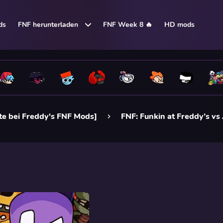
ds
FNF herunterladen
FNF Week 8 🔥
HD mods
te bei Freddy's FNF Mods]
FNF: Funkin at Freddy’s vs