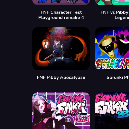
FNF Character Test
FNF vs Pibby
Playground remake 4
Legen
FNF Pibby Apocalypse
Sprunki P