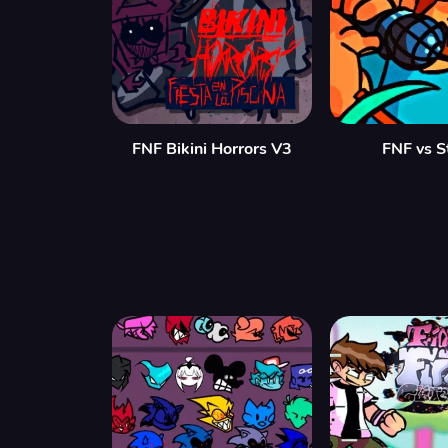
FNF Bikini Horrors V3
FNF vs S