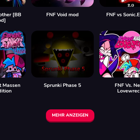
other [BB
FNF Void mod
FNF vs Sonic.
od]
t Massen
Sprunki Phase 5
FNF Vs. Ne
ition
Lovewrec
MEHR ANZEIGEN