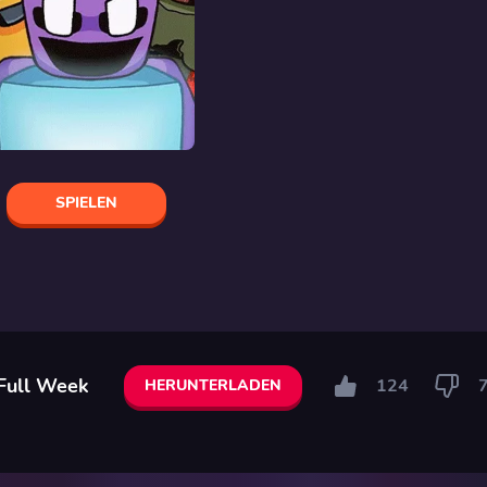
SPIELEN
 Full Week
124
HERUNTERLADEN