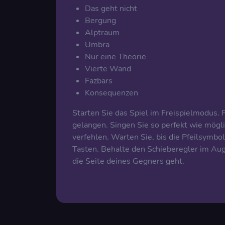
Das geht nicht
Bergung
Alptraum
Umbra
Nur eine Theorie
Vierte Wand
Fazbars
Konsequenzen
Starten Sie das Spiel im Freispielmodus.
gelangen. Singen Sie so perfekt wie möglic
verfehlen. Warten Sie, bis die Pfeilsymbo
Tasten. Behalte den Schieberegler im Auge
die Seite deines Gegners geht.