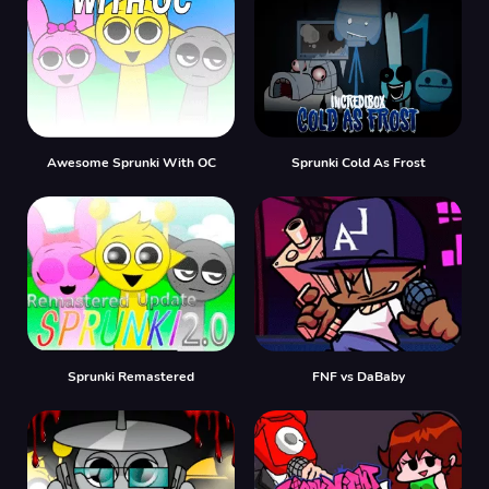
Awesome Sprunki With OC
Sprunki Cold As Frost
Sprunki Remastered
FNF vs DaBaby