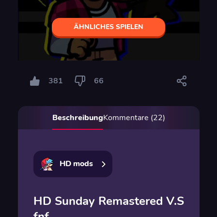
ÄHNLICHES SPIELEN
381
66
Beschreibung
Kommentare (22)
HD mods
HD Sunday Remastered V.S
fnf