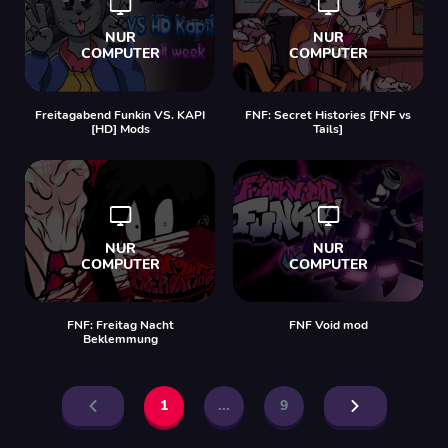
Freitagabend Funkin VS. KAPI
FNF: Secret Histories [FNF vs
[HD] Mods
Tails]
FNF: Freitag Nacht
FNF Void mod
Beklemmung
1
...
9