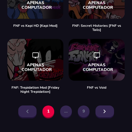
FNF vs Kapi HD [Kapi Mod]
FNF: Secret Histories [FNF vs
Tails]
FNF: Trepidation Mod [Friday
FNF vs Void
Night Trepidation]
1
...
9