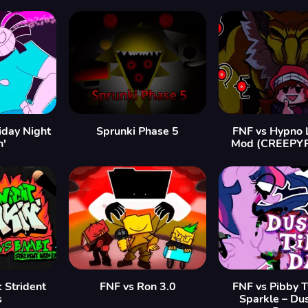
iday Night
Sprunki Phase 5
FNF vs Hypno 
n'
Mod (CREEPY
 Strident
FNF vs Ron 3.0
FNF vs Pibby T
s
Sparkle – Dus