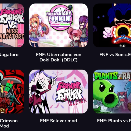
Nagatoro
FNF: Übernahme von
FNF vs Sonic.
Doki Doki (DDLC)
 Crimson
FNF Selever mod
FNF: Plants vs
 Mod