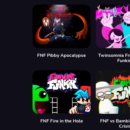
FNF Pibby Apocalypse
Twinsomnia Fr
Funki
FNF Fire in the Hole
FNF vs Bambi:
Crisi