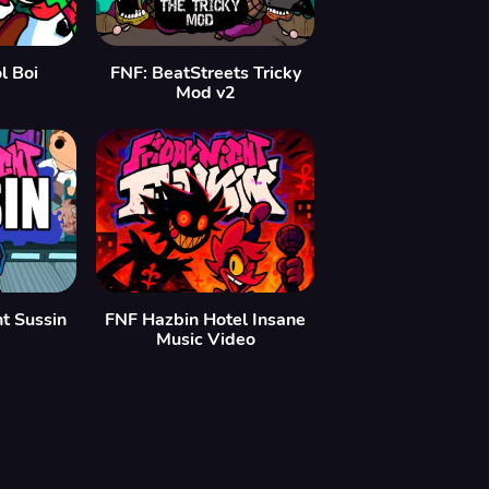
l Boi
FNF: BeatStreets Tricky
Mod v2
ht Sussin
FNF Hazbin Hotel Insane
Music Video