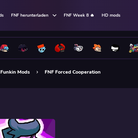
ds
FNF herunterladen
FNF Week 8 🔥
HD mods
t Funkin Mods
FNF Forced Cooperation