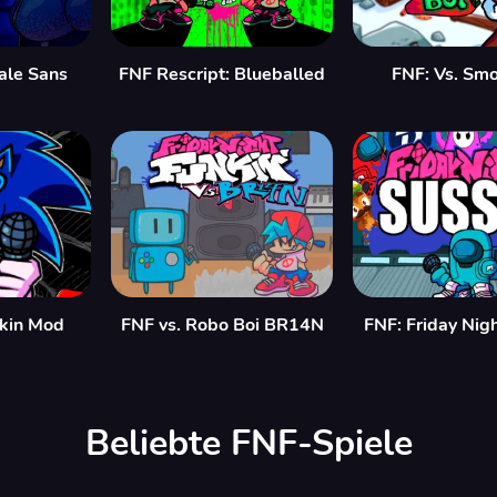
ale Sans
FNF Rescript: Blueballed
FNF: Vs. Smo
Skin Mod
FNF vs. Robo Boi BR14N
FNF: Friday Nig
Beliebte FNF-Spiele