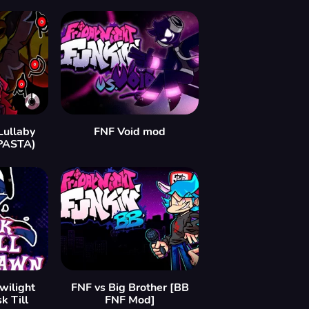
Lullaby
FNF Void mod
PASTA)
wilight
FNF vs Big Brother [BB
k Till
FNF Mod]