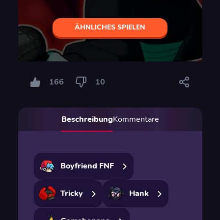
ÄHNLICHES SPIELEN
166
10
Beschreibung
Kommentare
Boyfriend FNF
Tricky
Hank