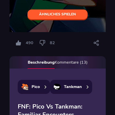
ÄHNLICHES SPIELEN
490
82
Beschreibung
Kommentare (13)
Pico
Tankman
FNF: Pico Vs Tankman:
Familiar Encounters