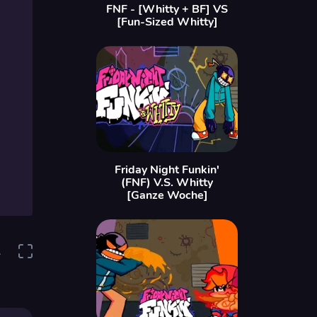
FNF - [Whitty + BF] VS
[Fun-Sized Whitty]
Friday Night Funkin'
(FNF) V.S. Whitty
[Ganze Woche]
1