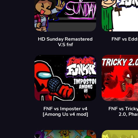
HD Sunday Remastered
FNF vs Edd
V.S fnf
FNF vs Imposter v4
FNF vs Trick
[Among Us v4 mod]
2.0, Pha