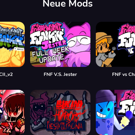
Neue Mods
CII_v2
FNF V.S. Jester
FNF vs Ch