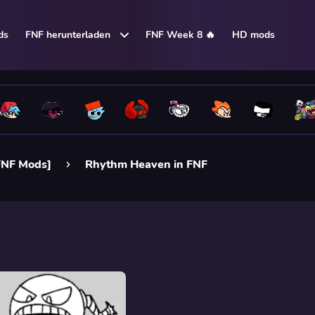
ds
FNF herunterladen
FNF Week 8 🔥
HD mods
FNF Mods]
Rhythm Heaven in FNF