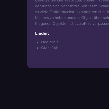
Benutze die Leertaste zum Spielen. Wenn d
der Junge sich nicht mitreißen lässt. Sch
zu viele Fehler machst, explodieren alle.
Mannes zu heben und das Objekt über sein
fliegende Objekte nicht zu oft zu verpasse
Lieder:
Dog Ninja
Glee-Cub