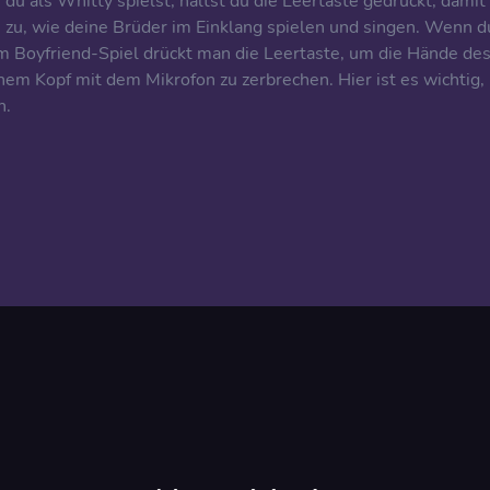
u als Whitty spielst, hältst du die Leertaste gedrückt, damit
au zu, wie deine Brüder im Einklang spielen und singen. Wenn d
 Im Boyfriend-Spiel drückt man die Leertaste, um die Hände de
em Kopf mit dem Mikrofon zu zerbrechen. Hier ist es wichtig,
n.