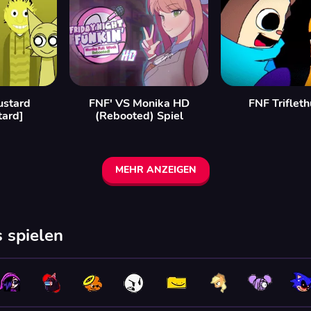
ustard
FNF' VS Monika HD
FNF Triflet
tard]
(Rebooted) Spiel
MEHR ANZEIGEN
 spielen