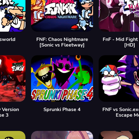
sworld
FNF: Chaos Nightmare
FnF - Mid Figh
[Sonic vs Fleetway]
[HD]
y Version
Sprunki Phase 4
FNF vs Sonic.exe
se 3
Escape M