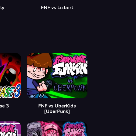
ly
FNF vs Lizbert
se 3
FNF vs UberKids
[UberPunk]