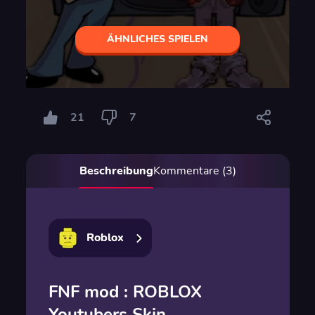
ÄHNLICHES SPIELEN
21
7
Beschreibung
Kommentare (3)
Roblox
FNF mod : ROBLOX
Youtubers Skin