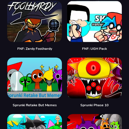
FNF: Zardy Foolhardy
FNF: UGH Pack
Sprunki Retake But Memes
Sprunki Phase 10