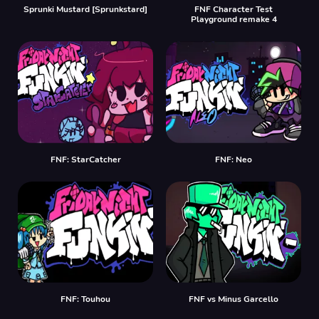
Sprunki Mustard [Sprunkstard]
FNF Character Test
Playground remake 4
FNF: StarCatcher
FNF: Neo
FNF: Touhou
FNF vs Minus Garcello