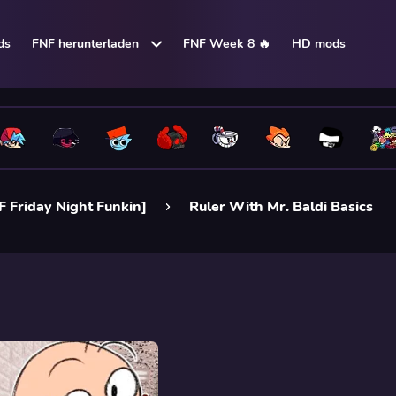
ds
FNF herunterladen
FNF Week 8 🔥
HD mods
F Friday Night Funkin]
Ruler With Mr. Baldi Basics