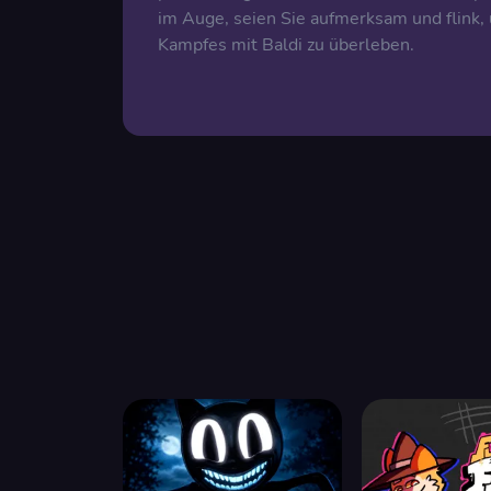
im Auge, seien Sie aufmerksam und flink,
Kampfes mit Baldi zu überleben.