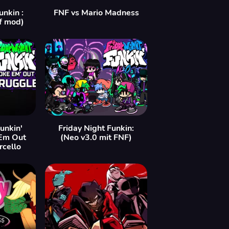
unkin :
FNF vs Mario Madness
f mod)
unkin'
Friday Night Funkin:
Em Out
(Neo v3.0 mit FNF)
cello