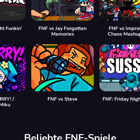
ht Funkin’
FNF vs Jay Forgotten
FNF vs Impro
Memories
Chaos Mashu
RY! /
FNF vs Steve
FNF: Friday Nig
Miku
Beliebte FNF-Spiele