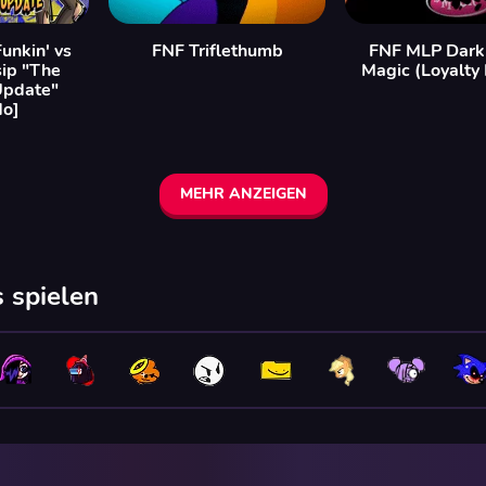
Funkin' vs
FNF Triflethumb
FNF MLP Darkn
ip "The
Magic (Loyalty
Update"
do]
MEHR ANZEIGEN
 spielen