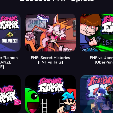
er "Lemon
FNF: Secret Histories
FNF vs Uber
GANZE
[FNF vs Tails]
[UberPun
E]