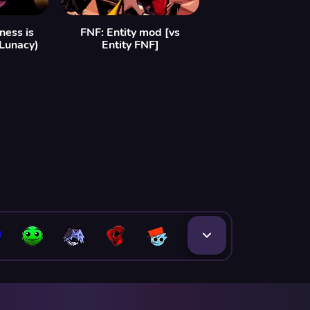
ess is
FNF: Entity mod [vs
 Lunacy)
Entity FNF]