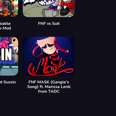
bable
FNF vs Suit
p Mod
ht Sussin
FNF MASK (Gangle’s
Song) ft. Marissa Lenti
from TADC