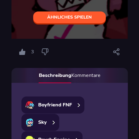
ÄHNLICHES SPIELEN
3
Beschreibung
Kommentare
Boyfriend FNF
Sky