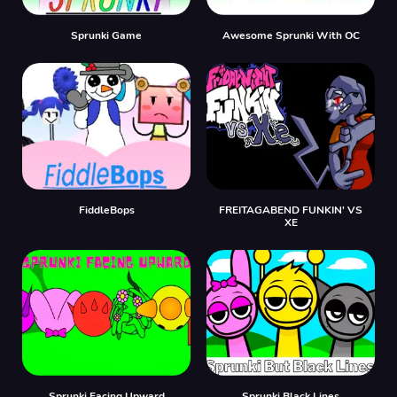
Sprunki Game
Awesome Sprunki With OC
FiddleBops
FREITAGABEND FUNKIN' VS
XE
Sprunki Facing Upward
Sprunki Black Lines