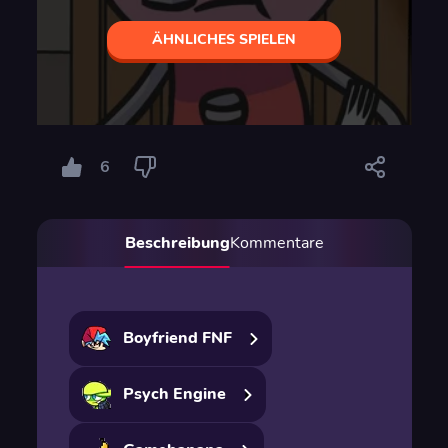
ÄHNLICHES SPIELEN
6
Beschreibung
Kommentare
Boyfriend FNF
Psych Engine