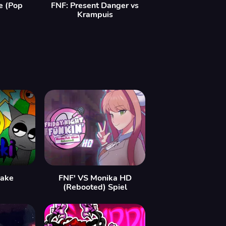
e (Pop
FNF: Present Danger vs
Krampuis
take
FNF' VS Monika HD
(Rebooted) Spiel