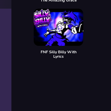
The Amazing Grace
FNF Silly Billy With
Lyrics