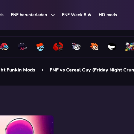
ds
FNF herunterladen
FNF Week 8 🔥
HD mods
ght Funkin Mods
FNF vs Cereal Guy (Friday Night Crun