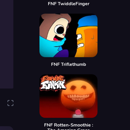
FNF TwiddleFinger
FNF Triflethumb
FNF Rotten-Smoothie :