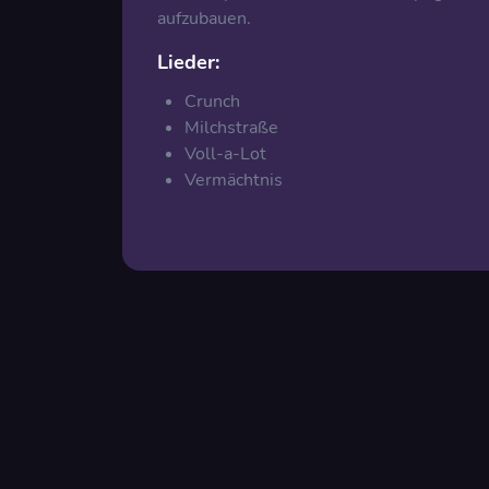
aufzubauen.
Lieder:
Crunch
Milchstraße
Voll-a-Lot
Vermächtnis