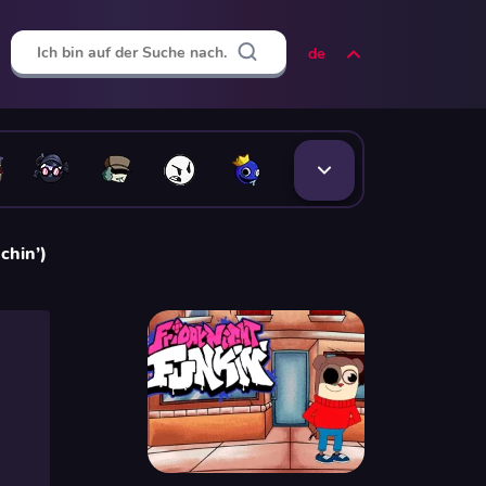
de
chin’)