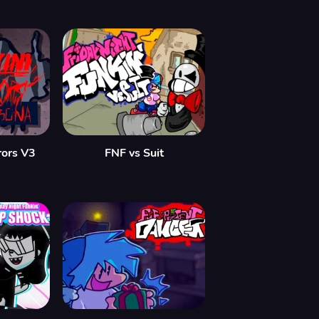
rors V3
FNF vs Suit