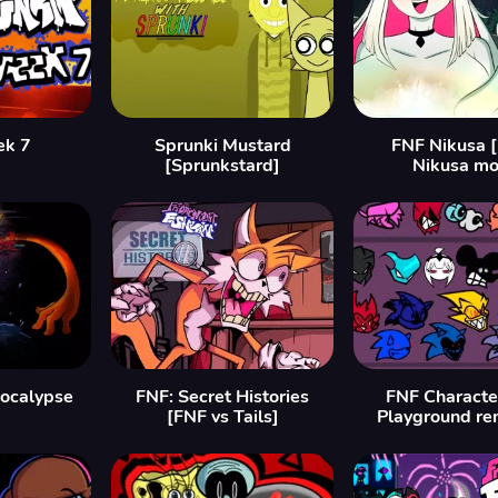
ek 7
Sprunki Mustard
FNF Nikusa 
[Sprunkstard]
Nikusa mo
ocalypse
FNF: Secret Histories
FNF Characte
[FNF vs Tails]
Playground re