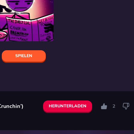
SPIELEN
Crunchin’)
2
HERUNTERLADEN