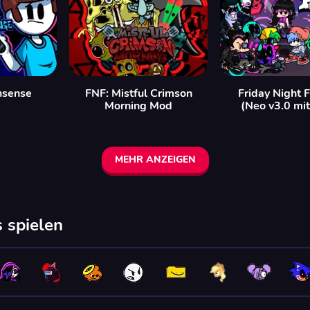
nsense
FNF: Mistful Crimson
Friday Night F
Morning Mod
(Neo v3.0 mi
MEHR ANZEIGEN
 spielen