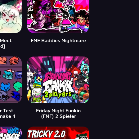
[Meet
FNF Baddies Nightmare
d]
r Test
Friday Night Funkin
make 4
(FNF) 2 Spieler