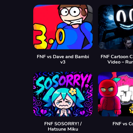
FNF vs Dave and Bambi
FNF Cartoon C
v3
Video – Ru
FNF SOSORRY! /
FNF vs C
Hatsune Miku