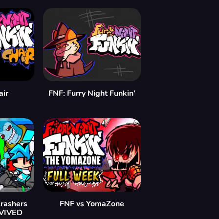
air
FNF: Furry Night Funkin’
Crashers
FNF vs YomaZone
EVIVED