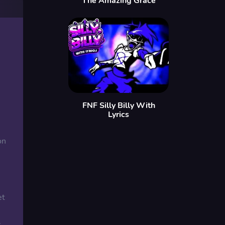
The Amazing Grace
FNF Silly Billy With
Lyrics
on
et
.