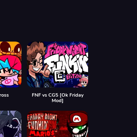
ross
FNF vs CG5 [Ok Friday
Mod]