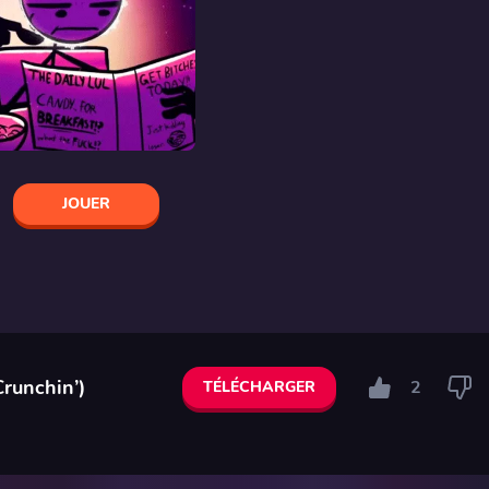
JOUER
Crunchin’)
2
TÉLÉCHARGER