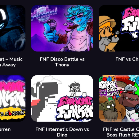
at – Music
FNF Disco Battle vs
FNF vs Ch
n Away
Thony
orren
FNF Internet’s Down vs
FNF vs Castle 
Dino
Boss Rush R