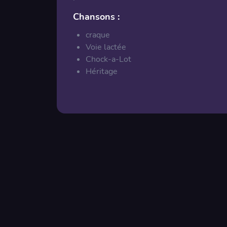
Chansons :
craque
Voie lactée
Chock-a-Lot
Héritage