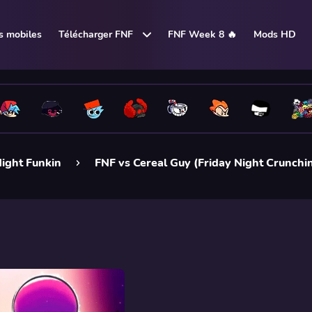
 mobiles
Télécharger FNF
FNF Week 8 🔥
Mods HD
ight Funkin
FNF vs Cereal Guy (Friday Night Crunchin