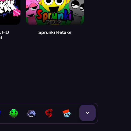
l HD
Sprunki Retake
d