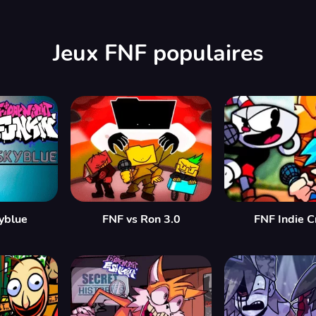
Jeux FNF populaires
yblue
FNF vs Ron 3.0
FNF Indie C