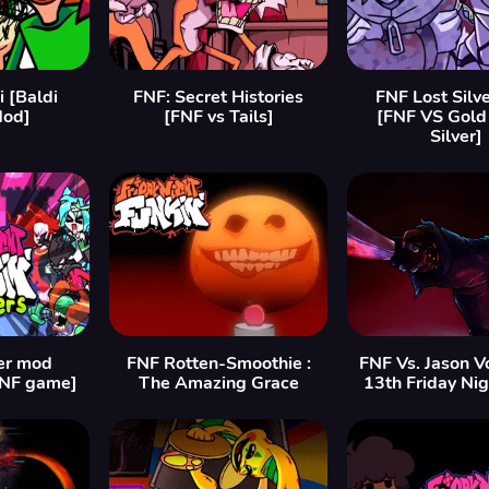
i [Baldi
FNF: Secret Histories
FNF Lost Silv
Mod]
[FNF vs Tails]
[FNF VS Gold 
Silver]
er mod
FNF Rotten-Smoothie :
FNF Vs. Jason V
FNF game]
The Amazing Grace
13th Friday Ni