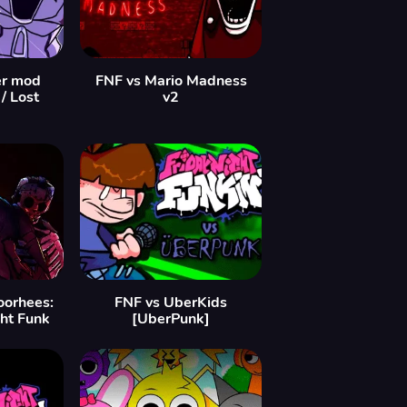
er mod
FNF vs Mario Madness
/ Lost
v2
oorhees:
FNF vs UberKids
ght Funk
[UberPunk]