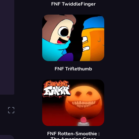
FNF TwiddleFinger
FNF Triflethumb
FNF Rotten-Smoothie :