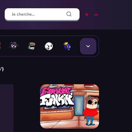
fr
’)