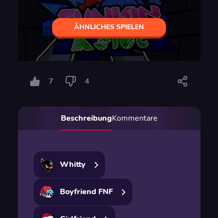
ÄHNLICHES SPIELEN
7
4
Beschreibung
Kommentare
Whitty
Boyfriend FNF