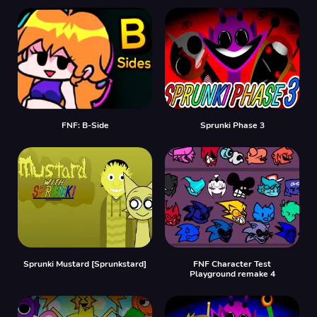
FNF: B-Side
Sprunki Phase 3
Sprunki Mustard [Sprunkstard]
FNF Character Test
Playground remake 4