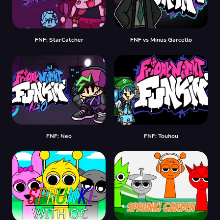
FNF: StarCatcher
FNF vs Minus Garcello
FNF: Neo
FNF: Touhou