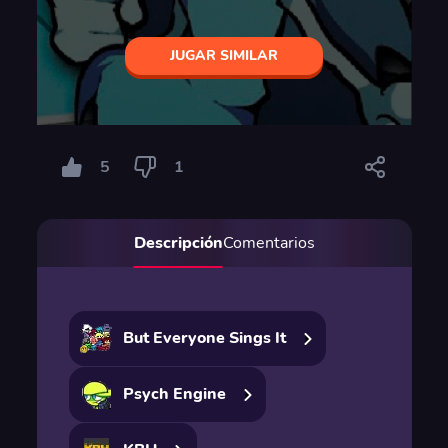
JUGAR SIMILAR
5
1
Descripción
Comentarios
But Everyone Sings It
Psych Engine