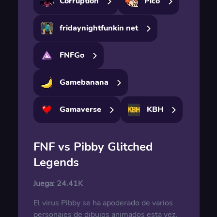
Corruption
Pico
fridaynightfunkin net
FNFGo
Gamebanana
Gamaverse
KBH
FNF vs Pibby Glitched
Legends
Juega:
24.41K
El virus Pibby se ha apoderado de varios
personajes de dibujos animados esta vez,