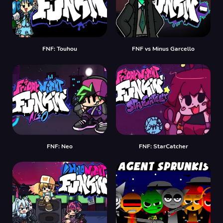
FNF: Touhou
FNF vs Minus Garcello
FNF: Neo
FNF: StarCatcher