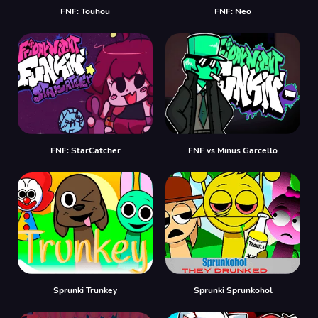
FNF: Touhou
FNF: Neo
FNF: StarCatcher
FNF vs Minus Garcello
Sprunki Trunkey
Sprunki Sprunkohol