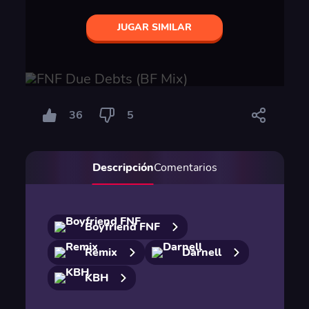
JUGAR SIMILAR
36
5
Descripción
Comentarios
Boyfriend FNF
Remix
Darnell
KBH