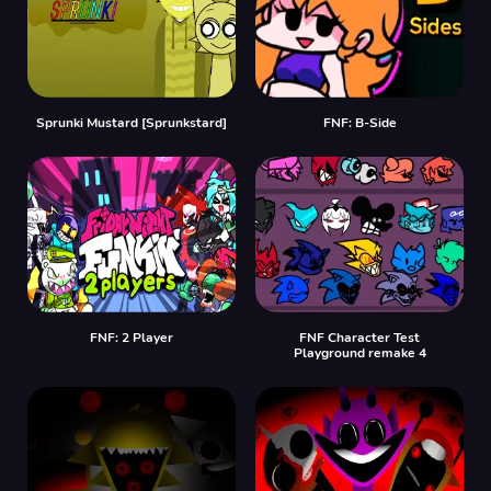
Sprunki Mustard [Sprunkstard]
FNF: B-Side
FNF: 2 Player
FNF Character Test
Playground remake 4