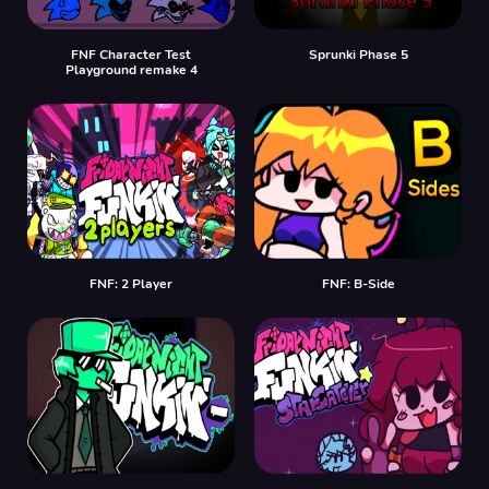
FNF Character Test
Sprunki Phase 5
Playground remake 4
FNF: 2 Player
FNF: B-Side