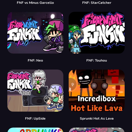
FNF vs Minus Garcello
FNF: StarCatcher
FNF: Neo
FNF: Touhou
FNF: UpSide
Sprunki Hot As Lava