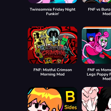
Twinsomnia Friday Night
FNF vs Bunz
Funkin'
Mod
FNF: Mistful Crimson
FNF vs Mom
Morning Mod
Legs Poppy 
Mod