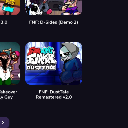
 3.0
FNF: D-Sides (Demo 2)
Takeover
FNF: DustTale
ly Guy
Remastered v2.0