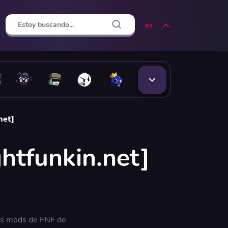
es
net]
ghtfunkin.net]
los mods de FNF de