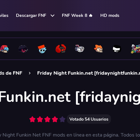
iles
Descargar FNF
FNF Week 8 🔥
HD mods
s de FNF
Friday Night Funkin.net [fridaynightfunkin.
Funkin.net [fridayni
Votado
54
Usuarios
ay Night Funkin Net FNF mods en línea en esta página. Todos 