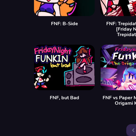
FNF: B-Side
FNF: Trepida
[Friday 
Trepidat
FNF, but Bad
FNF vs Paper 
Origami 