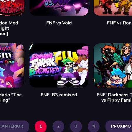
tion Mod
FNF vs Void
FNF vs Ron
Night
ion]
Mario "The
FNF: B3 remixed
FNF: Darkness 
King"
vs Pibby Fami
ANTERIOR
1
2
3
4
PRÓXIMO