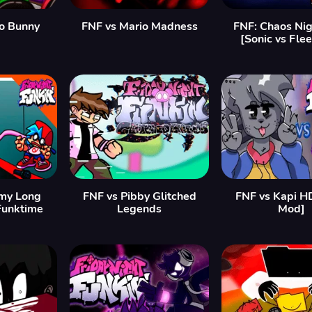
o Bunny
FNF vs Mario Madness
FNF: Chaos Ni
[Sonic vs Fle
my Long
FNF vs Pibby Glitched
FNF vs Kapi H
Funktime
Legends
Mod]