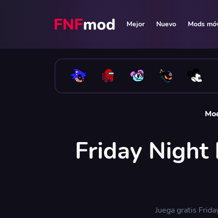
Mejor
Nuevo
Mods móv
Mod
Friday Night 
Juega gratis Frid