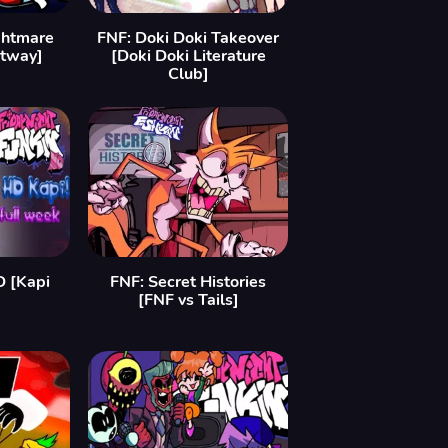
ghtmare
FNF: Doki Doki Takeover
etway]
[Doki Doki Literature
Club]
D [Kapi
FNF: Secret Histories
[FNF vs Tails]