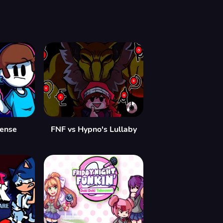
ense
FNF vs Hypno's Lullaby