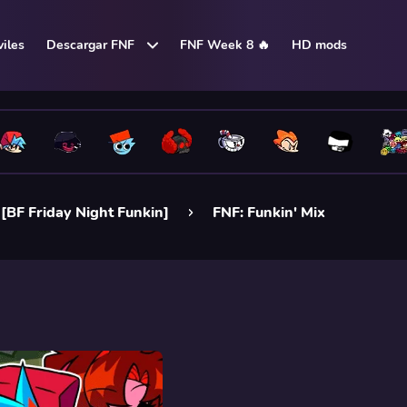
iles
Descargar FNF
FNF Week 8 🔥
HD mods
[BF Friday Night Funkin]
FNF: Funkin' Mix