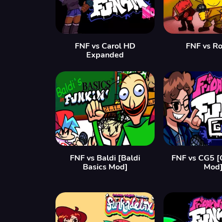
FNF vs Carol HD
FNF vs Ro
Expanded
FNF vs Baldi [Baldi
FNF vs CG5 [
Basics Mod]
Mod