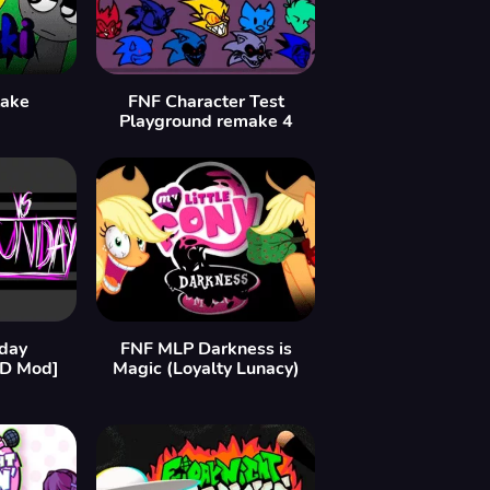
take
FNF Character Test
Playground remake 4
day
FNF MLP Darkness is
HD Mod]
Magic (Loyalty Lunacy)