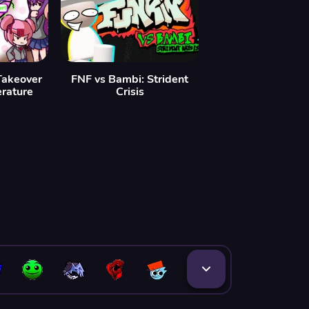
Takeover
FNF vs Bambi: Strident
erature
Crisis