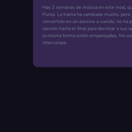
Hay 2 semanas de música en este mod, que 
Pump. La trama ha cambiado mucho, pero no
convertido en un asesino a sueldo, no ha p
canción hasta el final para derrotar a sus 
la misma forma estén emparejadas. No co
interrumpa.