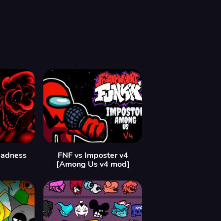
Madness
FNF vs Imposter v4
[Among Us v4 mod]