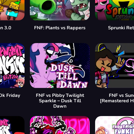
n 3.0
FNF: Plants vs Rappers
Sprunki Re
Ok Friday
FNF vs Pibby Twilight
FNF vs Sun
]
Sparkle – Dusk Till
[Remastered 
Dawn