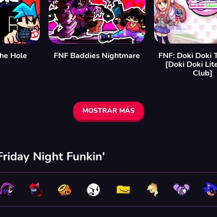
the Hole
FNF Baddies Nightmare
FNF: Doki Doki 
[Doki Doki Lit
Club]
MOSTRAR MÁS
riday Night Funkin'