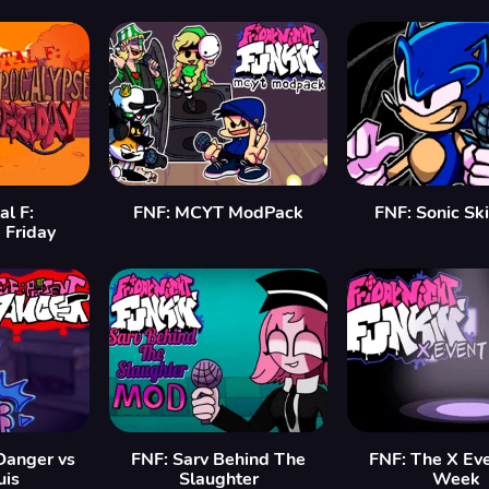
al F:
FNF: MCYT ModPack
FNF: Sonic Sk
 Friday
Danger vs
FNF: Sarv Behind The
FNF: The X Eve
is
Slaughter
Week