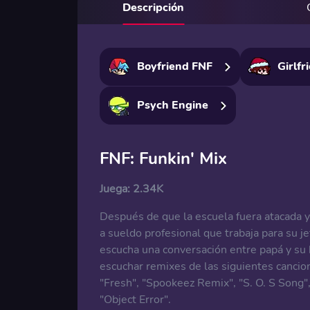
Descripción
Boyfriend FNF
Girlfr
Psych Engine
FNF: Funkin' Mix
Juega:
2.34K
Después de que la escuela fuera atacada y 
a sueldo profesional que trabaja para su j
escucha una conversación entre papá y su
escuchar remixes de las siguientes cancio
"Fresh", "Spookeez Remix", "S. O. S Song"
"Object Error".