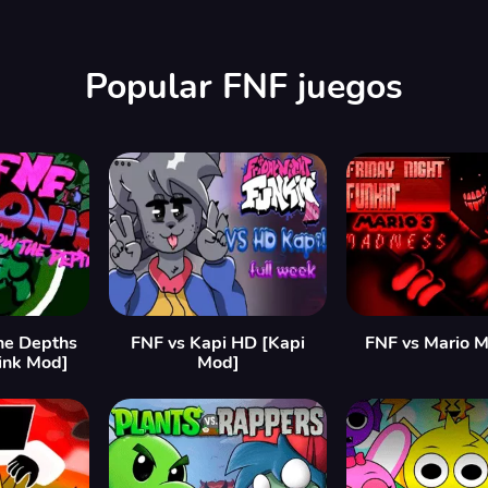
Popular FNF juegos
he Depths
FNF vs Kapi HD [Kapi
FNF vs Mario 
ink Mod]
Mod]