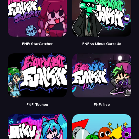
FNF: StarCatcher
FNF vs Minus Garcello
FNF: Touhou
FNF: Neo