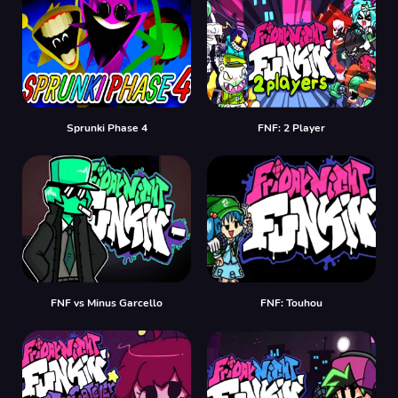
Sprunki Phase 4
FNF: 2 Player
FNF vs Minus Garcello
FNF: Touhou