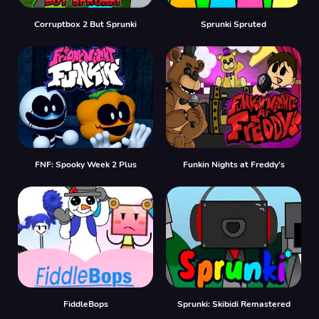
Corruptbox 2 But Sprunki
Sprunki Spruted
FNF: Spooky Week 2 Plus
Funkin Nights at Freddy’s
FiddleBops
Sprunki: Skibidi Remastered