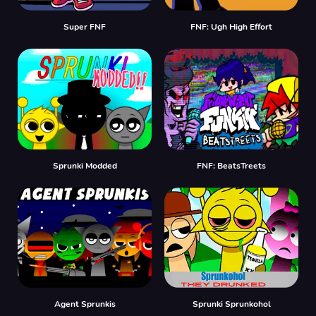
Super FNF
FNF: Ugh High Effort
Sprunki Modded
FNF: BeatsTreets
Agent Sprunkis
Sprunki Sprunkohol