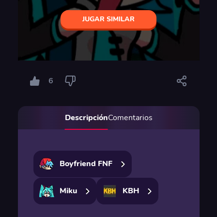
JUGAR SIMILAR
6
Descripción
Comentarios
Boyfriend FNF
Miku
KBH