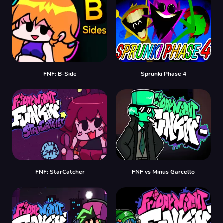
FNF: B-Side
Sprunki Phase 4
FNF: StarCatcher
FNF vs Minus Garcello