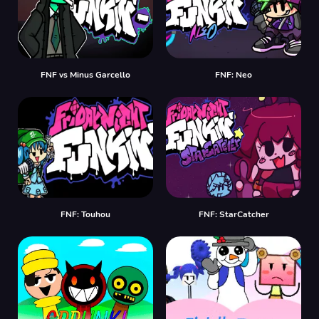
FNF vs Minus Garcello
FNF: Neo
FNF: Touhou
FNF: StarCatcher