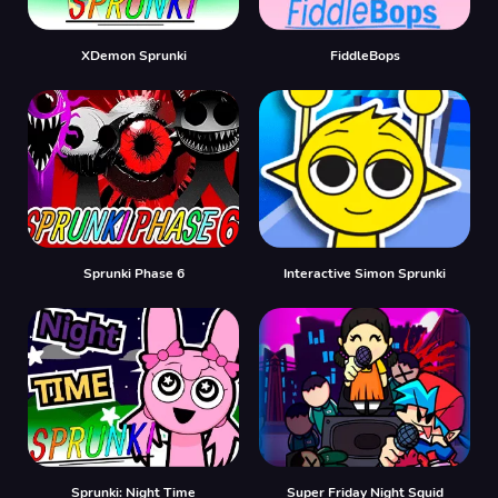
XDemon Sprunki
FiddleBops
Sprunki Phase 6
Interactive Simon Sprunki
Sprunki: Night Time
Super Friday Night Squid