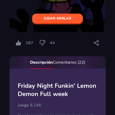
JUGAR SIMILAR
187
44
Descripción
Comentarios (22)
Friday Night Funkin' Lemon
Demon Full week
Juega:
6.24K