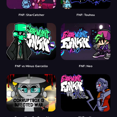
FNF: StarCatcher
FNF: Touhou
FNF vs Minus Garcello
FNF: Neo