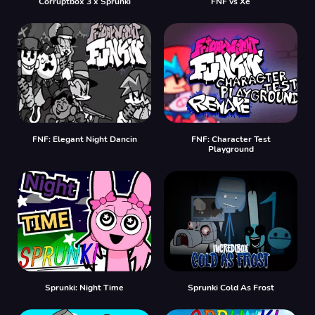
Corruptbox 3 x Sprunki
FNF vs Xе
FNF: Elegant Night Dancin
FNF: Character Test
Playground
Sprunki: Night Time
Sprunki Cold As Frost