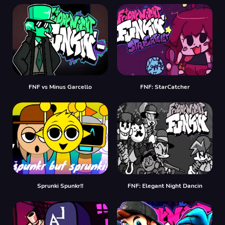
FNF vs Minus Garcello
FNF: StarCatcher
Sprunki Spunkr!!
FNF: Elegant Night Dancin