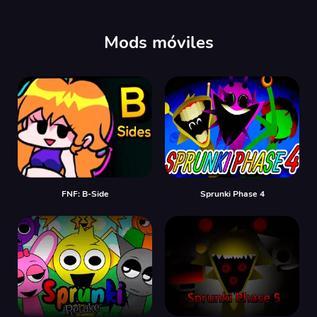
00:00
/
00:00
Mods móviles
FNF: B-Side
Sprunki Phase 4