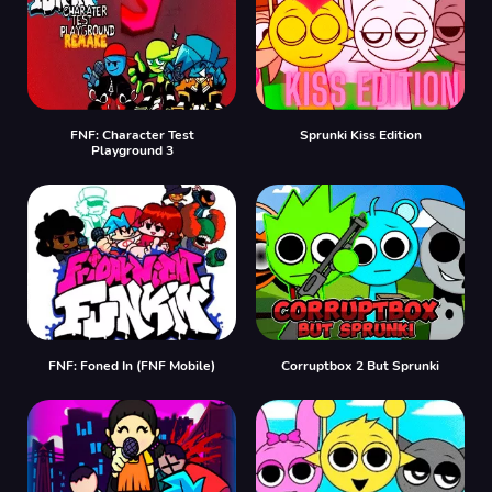
FNF: Character Test
Sprunki Kiss Edition
Playground 3
FNF: Foned In (FNF Mobile)
Corruptbox 2 But Sprunki