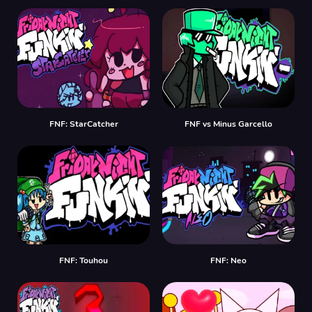
FNF: StarCatcher
FNF vs Minus Garcello
FNF: Touhou
FNF: Neo