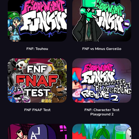
FNF: Touhou
FNF vs Minus Garcello
FNF FNAF Test
FNF: Character Test
Playground 2