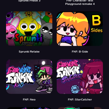
Sprunki Phase 3
FNF Character Test
Playground remake 4
Sprunki Retake
FNF: B-Side
FNF: Neo
FNF: StarCatcher