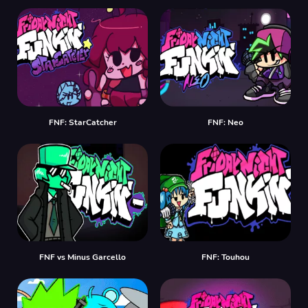
FNF: StarCatcher
FNF: Neo
FNF vs Minus Garcello
FNF: Touhou