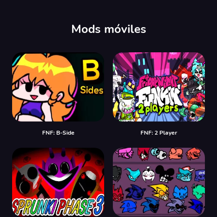
00:00
/
00:00
Mods móviles
FNF: B-Side
FNF: 2 Player