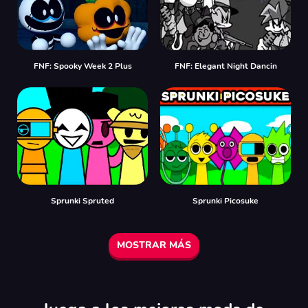
FNF: Spooky Week 2 Plus
FNF: Elegant Night Dancin
Sprunki Spruted
Sprunki Picosuke
MOSTRAR MÁS