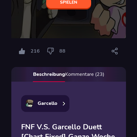
SPIELEN
216
88
Beschreibung
Kommentare (23)
Garcello
FNF V.S. Garcello Duett
[Chart Fixed] Ganze Woche