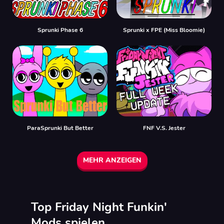
Sprunki Phase 6
Sprunki x FPE (Miss Bloomie)
ParaSprunki But Better
FNF V.S. Jester
MEHR ANZEIGEN
Top Friday Night Funkin'
Mods spielen