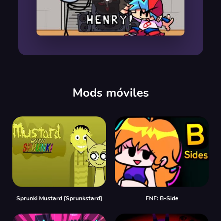
00:00
/
00:00
Mods móviles
Sprunki Mustard [Sprunkstard]
FNF: B-Side