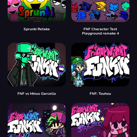
Sprunki Retake
FNF Character Test
Playground remake 4
FNF vs Minus Garcello
FNF: Touhou