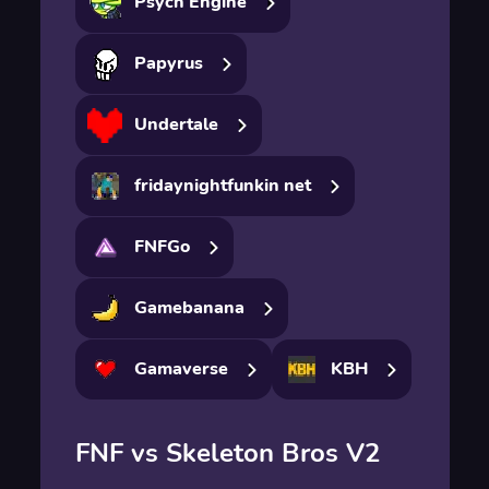
Psych Engine
Papyrus
Undertale
fridaynightfunkin net
FNFGo
Gamebanana
Gamaverse
KBH
FNF vs Skeleton Bros V2