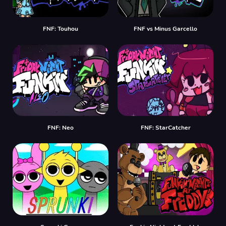
FNF: Touhou
FNF vs Minus Garcello
FNF: Neo
FNF: StarCatcher