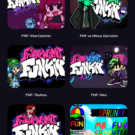
FNF: StarCatcher
FNF vs Minus Garcello
FNF: Touhou
FNF: Neo