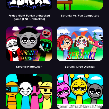
Friday Night Funkin unblocked
Sprunki: Mr. Fun Computers
game [FNF Unblocked]
Sprunki Halloween
Sprunki Circo Digital!!!