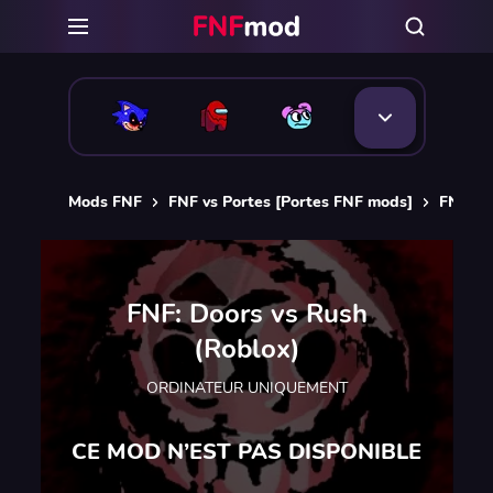
Mods FNF
FNF vs Portes [Portes FNF mods]
FNF: D
FNF: Doors vs Rush
(Roblox)
ORDINATEUR UNIQUEMENT
CE MOD N’EST PAS DISPONIBLE