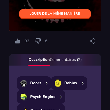
JOUER DE LA MÊME MANIÈRE
92
6
Description
Commentaires (2)
Doors
Roblox
Psych Engine