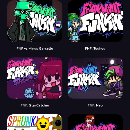
FNF vs Minus Garcello
FNF: Touhou
FNF: StarCatcher
FNF: Neo