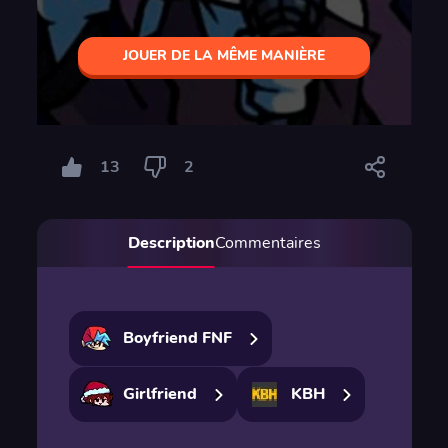
JOUER DE LA MÊME MANIÈRE
13
2
Description
Commentaires
Boyfriend FNF
Girlfriend
KBH