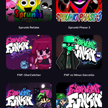
Sprunki Retake
Sprunki Phase 3
FNF: StarCatcher
FNF vs Minus Garcello