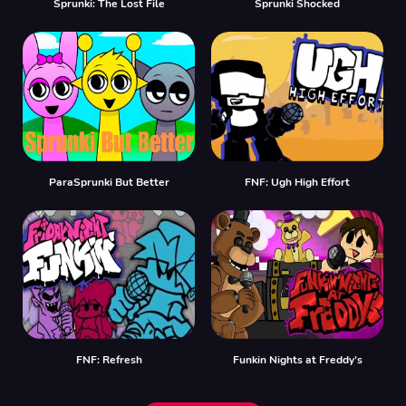
Sprunki: The Lost File
Sprunki Shocked
ParaSprunki But Better
FNF: Ugh High Effort
FNF: Refresh
Funkin Nights at Freddy’s