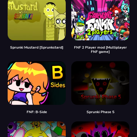
Sprunki Mustard [Sprunkstard]
FNF 2 Player mod [Multiplayer
FNF game]
FNF: B-Side
Sprunki Phase 5