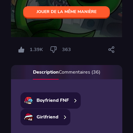
JOUER DE LA MÊME MANIÈRE
1.39K
363
Description
Commentaires (36)
Boyfriend FNF
Girlfriend