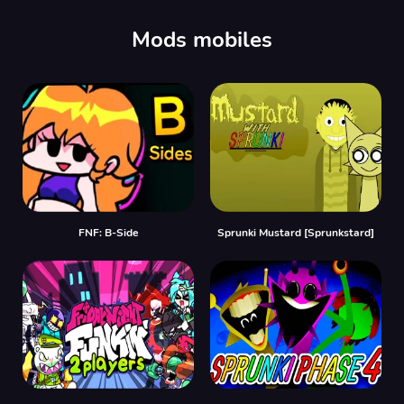
00:00
/
00:00
Mods mobiles
FNF: B-Side
Sprunki Mustard [Sprunkstard]