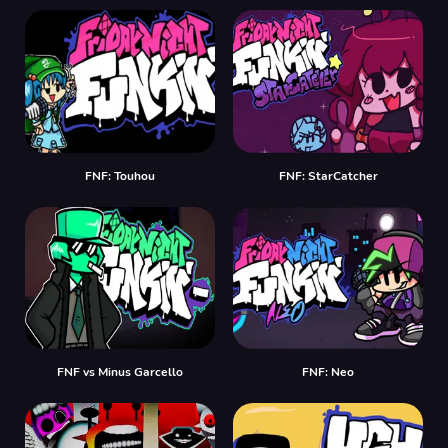
FNF: Touhou
FNF: StarCatcher
FNF vs Minus Garcello
FNF: Neo