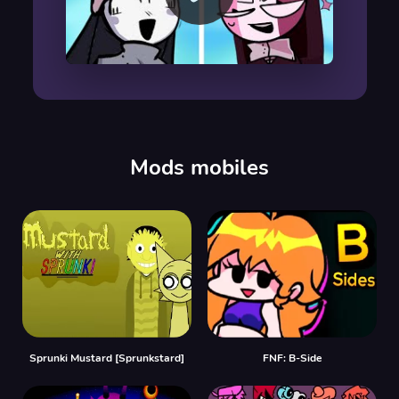
00:00
/
00:00
Mods mobiles
Sprunki Mustard [Sprunkstard]
FNF: B-Side