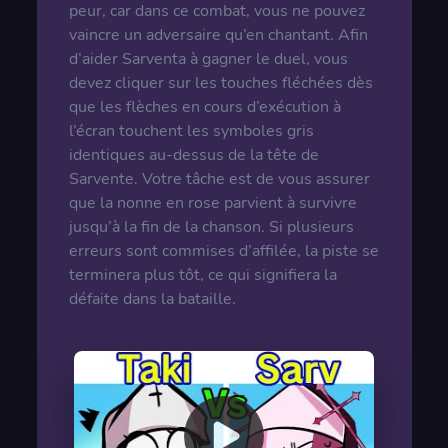
peur, car dans ce combat, vous ne pouvez
vaincre un adversaire qu’en chantant. Afin
d’aider Sarventa à gagner le duel, vous
devez cliquer sur les touches fléchées dès
que les flèches en cours d’exécution à
l’écran touchent les symboles gris
identiques au-dessus de la tête de
Sarvente. Votre tâche est de vous assurer
que la nonne en rose parvient à survivre
jusqu’à la fin de la chanson. Si plusieurs
erreurs sont commises d’affilée, la piste se
terminera plus tôt, ce qui signifiera la
défaite dans la bataille.