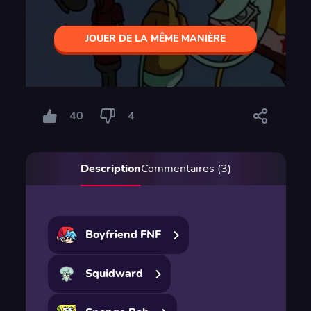
JOUER DE LA MÊME MANIÈRE
40
4
Description
Commentaires (3)
Boyfriend FNF
Squidward