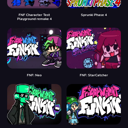
FNF Character Test
Sprunki Phase 4
Playground remake 4
FNF: Neo
FNF: StarCatcher