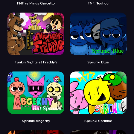
FNF vs Minus Garcello
FNF: Touhou
Funkin Nights at Freddy’s
Sprunki Blue
Sprunki Abgerny
Sprunki Sprinkle