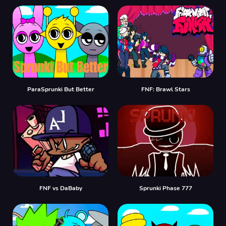
ParaSprunki But Better
FNF: Brawl Stars
FNF vs DaBaby
Sprunki Phase 777