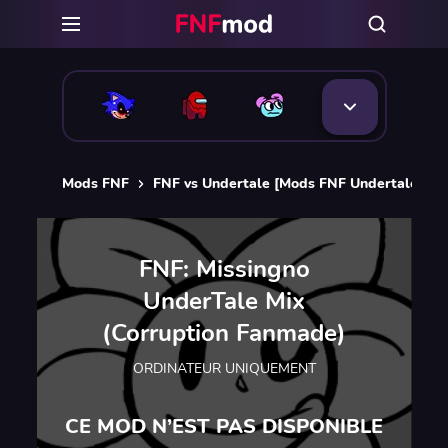
Mods FNF
FNF vs Undertale [Mods FNF Undertale]
FNF: Missingno
UnderTale Mix
(Corruption Fanmade)
ORDINATEUR UNIQUEMENT
CE MOD N’EST PAS DISPONIBLE