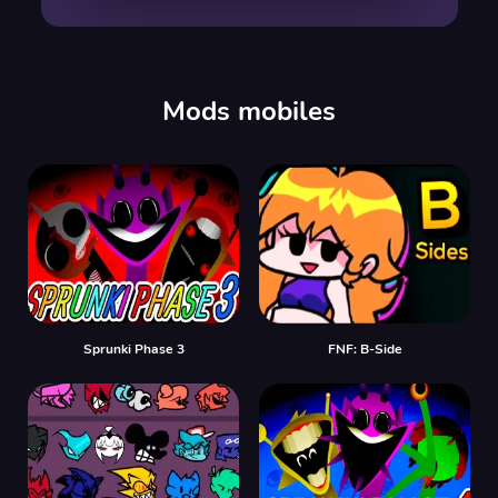
00:00
/
00:00
Mods mobiles
Sprunki Phase 3
FNF: B-Side