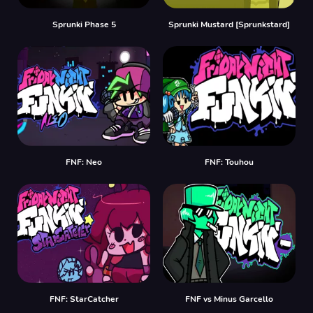
Sprunki Phase 5
Sprunki Mustard [Sprunkstard]
FNF: Neo
FNF: Touhou
FNF: StarCatcher
FNF vs Minus Garcello