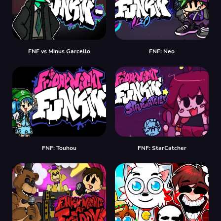
FNF vs Minus Garcello
FNF: Neo
FNF: Touhou
FNF: StarCatcher