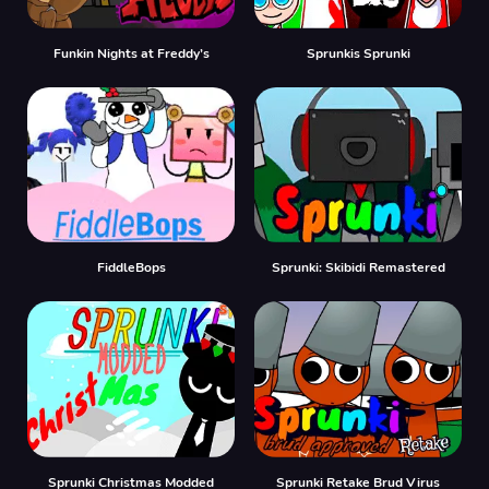
Funkin Nights at Freddy’s
Sprunkis Sprunki
FiddleBops
Sprunki: Skibidi Remastered
Sprunki Christmas Modded
Sprunki Retake Brud Virus